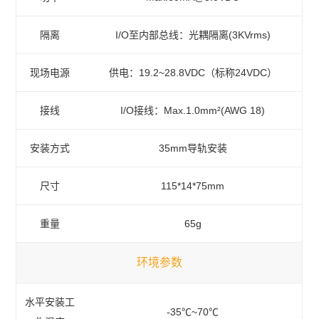
隔离
I/O至内部总线：光耦隔离(3KVrms)
现场电源
供电：19.2~28.8VDC（标称24VDC）
接线
I/O接线：Max.1.0mm²(AWG 18)
安装方式
35mm导轨安装
尺寸
115*14*75mm
重量
65g
环境参数
水平安装工
-35℃~70℃