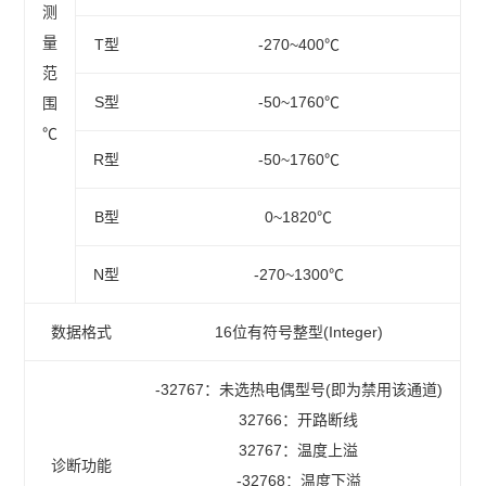
测
量
T型
-270~400℃
范
S型
-50~1760℃
围
℃
R型
-50~1760℃
B型
0~1820℃
N型
-270~1300℃
数据格式
16位有符号整型(Integer)
-32767：未选热电偶型号(即为禁用该通道)
32766：开路断线
32767：温度上溢
诊断功能
-32768：温度下溢