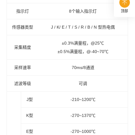
指示灯
8个输入指示灯
顶部
传感器类型
J / K/ E / T / S / R / B / N 型热电偶
±0.3%满量程，@25℃
采集精度
±0.5%满量程，@-40~70℃
采样速率
70ms/8通道
滤波等级
可调
J型
-210~1200℃
K型
-270~1370℃
E型
-270~1000℃