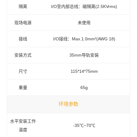
隔离
I/O至内部总线：磁隔离(2.5KVrms)
现场电源
未使用
接线
I/O接线：Max.1.0mm²(AWG 18)
安装方式
35mm导轨安装
尺寸
115*14*75mm
重量
65g
环境参数
水平安装工作
-35℃~70℃
温度